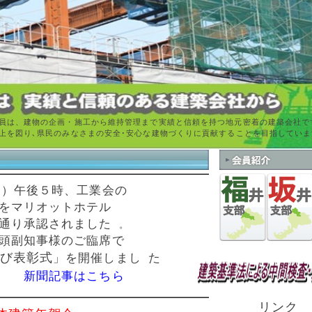
員は、建物の企画・施工から維持管理まで実績と信頼を持つ地元密着の建築会社で
上を図り､県民のみなさまの安全･安心な建物づくりに貢献することを目指していま
月）午後５時、工業会の
をマリオットホテル
通り承認されました
。
頭副知事様のご臨席で
び表彰式
」を開催しまし
た
新聞記事はこちら
リンク