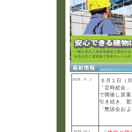
一般社団法人福井県建築工業会の会
会員は常に建築施工技術のレベル向
2026．6．1
６月１日（
「定時総会」
で開催し原案
引き続き、鷲
およ
「懇談会
2025.10.1