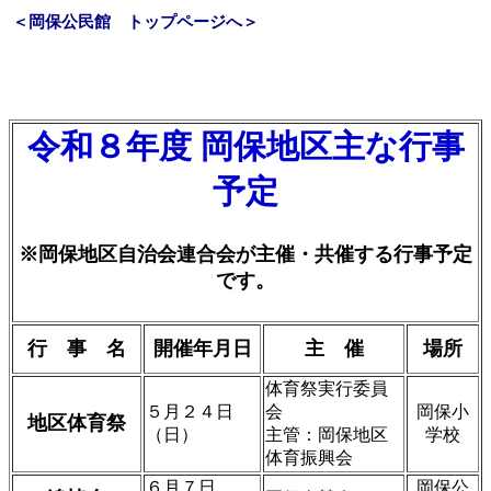
＜岡保公民館 トップページへ＞
令和８年度 岡保地区主な行事
予定
※岡保地区自治会連合会が主催・共催する行事予定
です。
行 事 名
開催年月日
主 催
場所
体育祭実行委員
５月２４日
会
岡保小
地区体育祭
（日）
主管：岡保地区
学校
体育振興会
６月７日
岡保公