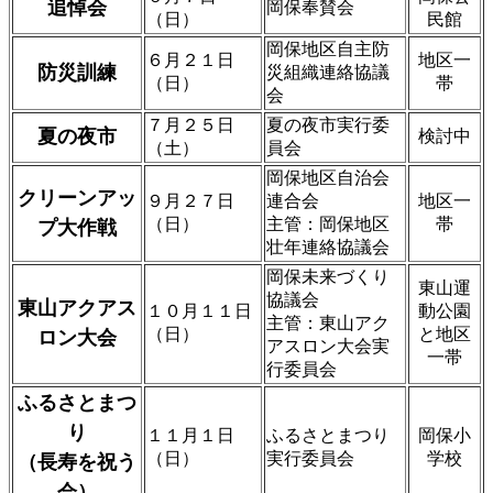
追悼会
岡保奉賛会
（日）
民館
岡保地区自主防
６月２１日
地区一
防災訓練
災組織連絡協議
（日）
帯
会
７月２５日
夏の夜市実行委
夏の夜市
検討中
（土）
員会
岡保地区自治会
クリーンアッ
９月２７日
連合会
地区一
（日）
主管：岡保地区
帯
プ大作戦
壮年連絡協議会
岡保未来づくり
東山運
協議会
東山アクアス
１０月１１日
動公園
主管：東山アク
（日）
と地区
ロン大会
アスロン大会実
一帯
行委員会
ふるさとまつ
り
１１月１日
ふるさとまつり
岡保小
（日）
実行委員会
学校
（長寿を祝う
会）