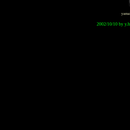
yama
2002/10/10 by
y.