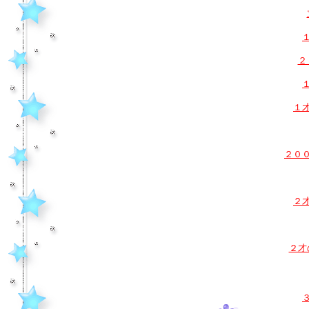
２
１
２０
２
２才