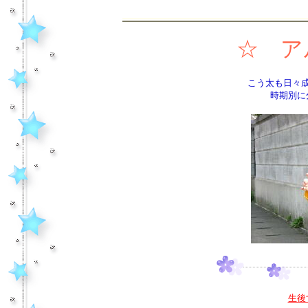
☆ ア
こう太も日々
時期別に
生後